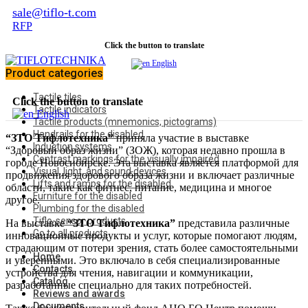
sale@tiflo-t.com
RFP
Click the button to translate
English
Product categories
Tactile tiles
Click the button to translate
Tactile indicators
English
Tactile products (mnemonics, pictograms)
Handrails for the disabled
“ЗТО Тифлотехника”
приняла участие в выставке
Induction systems
“Здоровый образ жизни” (ЗОЖ), которая недавно прошла в
Contrast markings for the visually impaired
городе Новосибирске. Эта выставка является платформой для
Visual, light, and sound devices
продвижения здорового образа жизни и включает различные
Lifts and ramps for the disabled
области, такие как фитнес, питание, медицина и многое
Furniture for the disabled
другое.
Plumbing for the disabled
Tiflo-sensor products
На выставке
“ЗТО Тифлотехника”
представила различные
Go to all products
инновационные продукты и услуг, которые помогают людям,
страдающим от потери зрения, стать более самостоятельными
Home
и уверенными. Это включало в себя специализированные
Contacts
устройства для чтения, навигации и коммуникации,
Catalog
разработанные специально для таких потребностей.
Reviews and awards
Documents