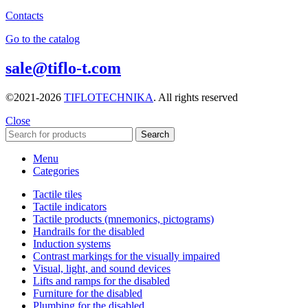
Contacts
Go to the catalog
sale@tiflo-t.com
©2021-2026
TIFLOTECHNIKA
. All rights reserved
Close
Search
Menu
Categories
Tactile tiles
Tactile indicators
Tactile products (mnemonics, pictograms)
Handrails for the disabled
Induction systems
Contrast markings for the visually impaired
Visual, light, and sound devices
Lifts and ramps for the disabled
Furniture for the disabled
Plumbing for the disabled