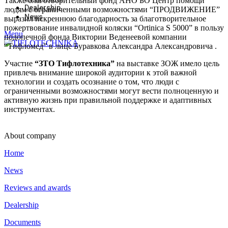
Также благотворительный фонд АНО БО Центр помощи
Dealership
людям с ограниченными возможностями “ПРОДВИЖЕНИЕ”
News
выразил искреннюю благодарность за благотворительное
пожертвование инвалидной коляски “Ortinica S 5000” в пользу
Menu
подопечной фонда Виктории Веденеевой компании
“Тифломед” в лице Буравкова Александра Александровича .
Участие
“ЗТО Тифлотехника”
на выставке ЗОЖ имело цель
привлечь внимание широкой аудитории к этой важной
технологии и создать осознание о том, что люди с
ограниченными возможностями могут вести полноценную и
активную жизнь при правильной поддержке и адаптивных
инструментах.
About company
Home
News
Reviews and awards
Dealership
Documents