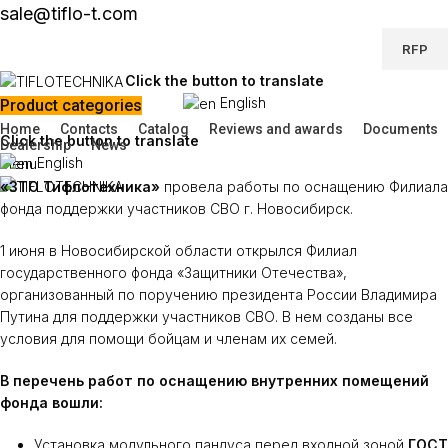
sale@tiflo-t.com
RFP
Click the button to translate
English
Product categories
Home
Contacts
Catalog
Reviews and awards
Documents
Click the button to translate
Dealership
News
English
Menu
«ЗТО Тифлотехника»
провела работы по оснащению Филиала
фонда поддержки участников СВО г. Новосибирск.
1 июня в Новосибирской области открылся Филиал
государственного фонда «Защитники Отечества»,
организованный по поручению президента России Владимира
Путина для поддержки участников СВО. В нем созданы все
условия для помощи бойцам и членам их семей.
В перечень работ по оснащению внутренних помещений
фонда вошли:
Установка модульного пандуса перед входной зоной
ГОСТ