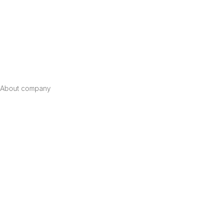
About company
Home
News
Reviews and awards
Dealership
Documents
Contacts