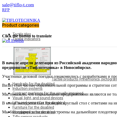
sale@tiflo-t.com
RFP
Product categories
Tactile tiles
Click the button to translate
Tactile indicators
English
В начале апреля делегация из
Российской академии народно
предприятие «Тифлотехника» в Новосибирске.
Участники деловой поездки ознакомились с разработками и пр
Tactile products (mnemonics, pictogra
Handrails for the disabled
Визит стал частью образовательной программы и стратегии со
Induction systems
Contrast markings for the visually impaired
Мы показали, что социальными предприятиями являются не т
Visual, light, and sound devices
Lifts and ramps for the disabled
В конце экскурсии был проведен круглый стол с ответами на 
Furniture for the disabled
Мы благодарим за визит и настроены на дальнейшее плодотвор
Plumbing for the disabled
Tiflo-sensor products