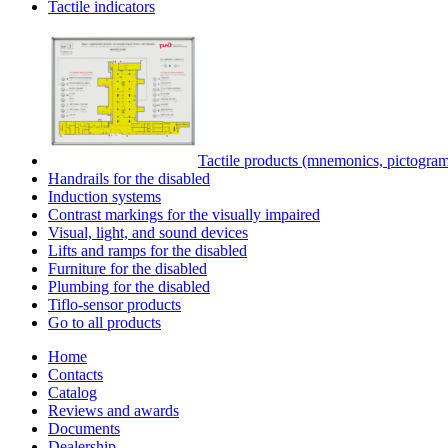
Tactile indicators
Tactile products (mnemonics, pictogram
Handrails for the disabled
Induction systems
Contrast markings for the visually impaired
Visual, light, and sound devices
Lifts and ramps for the disabled
Furniture for the disabled
Plumbing for the disabled
Tiflo-sensor products
Go to all products
Home
Contacts
Catalog
Reviews and awards
Documents
Dealership