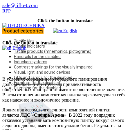
sale@tiflo-t.com
RFP
Click the button to translate
Product categories
English
Tactile tiles
Click the button to translate
Tactile indicators
English
Tactile products (mnemonics, pictograms)
Handrails for the disabled
Induction systems
Contrast markings for the visually impaired
Visual, light, and sound devices
Lifts and ramps for the disabled
В условиях современного городского планирования
Furniture for the disabled
долговечность и эстетическая привлекательность
Plumbing for the disabled
общественных пространств имеют первостепенное значение.
В этом отношении композитная плитка зарекомендовала себя
как надежное и экономичное решение.
Ярким примером долговечности композитной плитки
является
ЛДС «Сибирь Арена»
. В 2022 году подрядчик
отказался устанавливать композитную плитку вокруг самого
ледового дворца, вместо этого уложив бетон. Результат - на