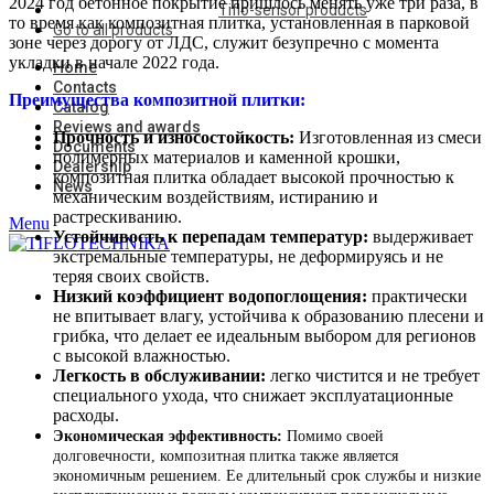
2024 год бетонное покрытие пришлось менять уже три раза, в
Tiflo-sensor products
то время как композитная плитка, установленная в парковой
Go to all products
зоне через дорогу от ЛДС, служит безупречно с момента
укладки в начале 2022 года.
Home
Contacts
Преимущества композитной плитки:
Catalog
Reviews and awards
Прочность и износостойкость:
Изготовленная из смеси
Documents
полимерных материалов и каменной крошки,
Dealership
композитная плитка обладает высокой прочностью к
News
механическим воздействиям, истиранию и
растрескиванию.
Menu
Устойчивость к перепадам температур:
выдерживает
экстремальные температуры, не деформируясь и не
теряя своих свойств.
Низкий коэффициент водопоглощения:
практически
не впитывает влагу, устойчива к образованию плесени и
грибка, что делает ее идеальным выбором для регионов
с высокой влажностью.
Легкость в обслуживании:
легко чистится и не требует
специального ухода, что снижает эксплуатационные
расходы.
Экономическая эффективность:
Помимо своей
долговечности, композитная плитка также является
экономичным решением. Ее длительный срок службы и низкие