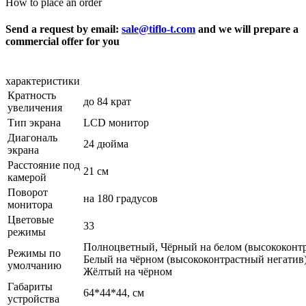
How to place an order
Send a request by email:
sale@tiflo-t.com
and we will prepare a
commercial offer for you
характеристики
Кратность
до 84 крат
увеличения
Тип экрана
LCD монитор
Диагональ
24 дюйма
экрана
Расстояние под
21 см
камерой
Поворот
на 180 градусов
монитора
Цветовые
33
режимы
Полноцветный, Чёрный на белом (высококонтр
Режимы по
Белый на чёрном (высококонтрастный негатив)
умолчанию
Жёлтый на чёрном
Габариты
64*44*44, см
устройства