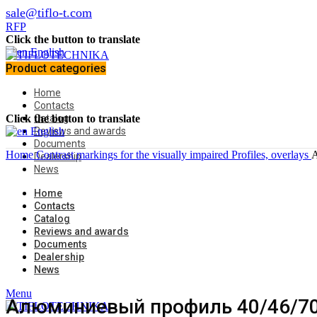
sale@tiflo-t.com
RFP
Click the button to translate
English
Product categories
Home
Contacts
Click the button to translate
Catalog
English
Reviews and awards
Documents
Home
Contrast markings for the visually impaired
Profiles, overlays
А
Dealership
News
Home
Contacts
Catalog
Reviews and awards
Documents
Dealership
News
Menu
Алюминиевый профиль 40/46/70