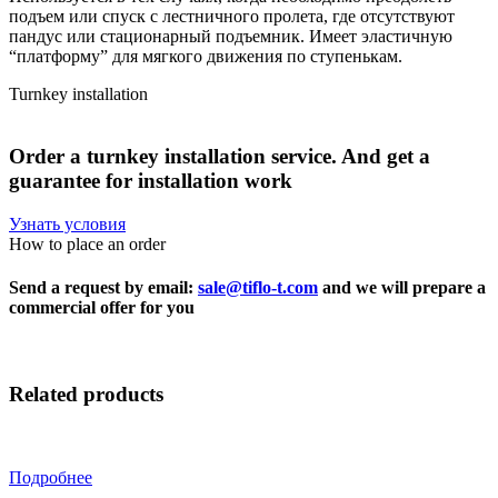
подъем или спуск с лестничного пролета, где отсутствуют
пандус или стационарный подъемник.
Имеет эластичную
“платформу” для мягкого движения по ступенькам.
Turnkey installation
Order
a
turnkey
installation
service.
And
get
a
guarantee
for
installation
work
Узнать условия
How to place an order
Send a request by email:
sale@tiflo-t.com
and we will prepare a
commercial offer for you
Related products
Подробнее