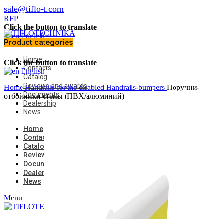
sale@tiflo-t.com
RFP
Click the button to translate
English
Product categories
Home
Click the button to translate
Contacts
English
Catalog
Reviews and awards
Home
Handrails for the disabled
Handrails-bumpers
Поручни-
Documents
отбойники стены (ПВХ/алюминий)
Dealership
News
Home
Contacts
Catalog
Reviews and awards
Documents
Dealership
News
Menu