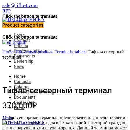
sale@tiflo-t.com
RFP
Click the button to translate
English
Product categories
Home
Click the button to translate
Contacts
English
Catalog
Reviews and awards
Home
Tiflo-sensor products
Terminals, tablets
Тифло-сенсорный
Documents
терминал
Dealership
News
Home
Contacts
Catalog
Тифло-сенсорный терминал
Reviews and awards
Documents
Dealership
370.000
₽
News
Тифло-сенсорный терминал предназначен для предоставления
Menu
и обмена информации для всех категорий категорий граждан,
в т. ч с нарушениями слуха и зрения. Данный терминал может