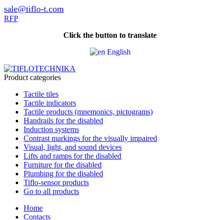
sale@tiflo-t.com
RFP
Click the button to translate
English
Product categories
Tactile tiles
Tactile indicators
Tactile products (mnemonics, pictograms)
Handrails for the disabled
Induction systems
Contrast markings for the visually impaired
Visual, light, and sound devices
Lifts and ramps for the disabled
Furniture for the disabled
Plumbing for the disabled
Tiflo-sensor products
Go to all products
Home
Contacts