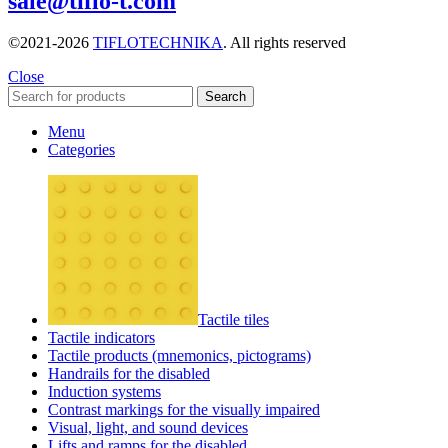
sale@tiflo-t.com
©2021-2026
TIFLOTECHNIKA
. All rights reserved
Close
Search
Menu
Categories
Tactile tiles
Tactile indicators
Tactile products (mnemonics, pictograms)
Handrails for the disabled
Induction systems
Contrast markings for the visually impaired
Visual, light, and sound devices
Lifts and ramps for the disabled