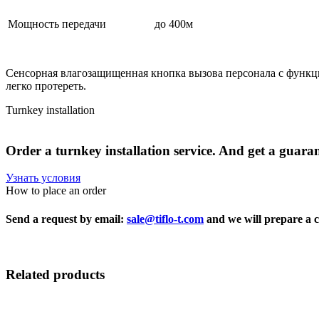
Мощность передачи
до 400м
Сенсорная влагозащищенная кнопка вызова персонала с функци
легко протереть.
Turnkey installation
Order
a
turnkey
installation
service.
And
get
a
guaran
Узнать условия
How to place an order
Send a request by email:
sale@tiflo-t.com
and we will prepare a 
Related products