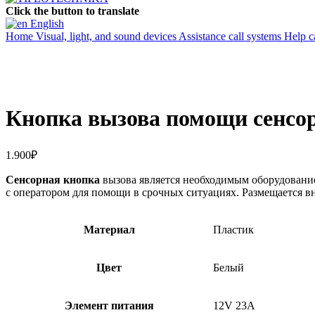
Click the button to translate
English
Home
Visual, light, and sound devices
Assistance call systems
Help c
Кнопка вызова помощи сенсо
1.900
₽
Сенсорная кнопка
вызова является необходимым оборудовани
с оператором для помощи в срочных ситуациях. Размещается 
Материал
Пластик
Цвет
Белый
Элемент питания
12V 23A