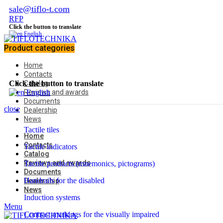
sale@tiflo-t.com
RFP
Click the button to translate
English
Product categories
Home
Contacts
Click the button to translate
Catalog
Reviews and awards
English
Documents
close
Dealership
News
Tactile tiles
Home
Contacts
Tactile indicators
Catalog
Reviews and awards
Tactile products (mnemonics, pictograms)
Documents
Handrails for the disabled
Dealership
News
Induction systems
Menu
Contrast markings for the visually impaired